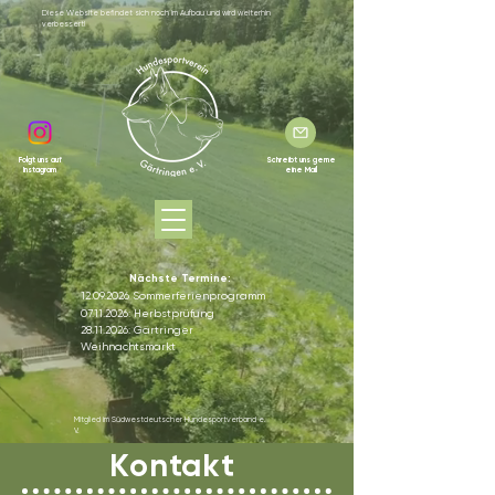
Diese Website befindet sich noch im Aufbau und wird weiterhin
verbessert!
Folgt uns auf
Schreibt uns gerne
Instagram
eine Mail
Nächste Termine:
12.09.2026
Sommerferienprogramm
07.11.2026
: Herbstprüfung
28.11.2026
: Gärtringer
Weihnachtsmarkt
Mitglied im Südwestdeutscher Hundesportverband e.
V.
Kontakt