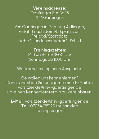
Vereinsadresse:
Deufringer Straße 18
71116 Gärtringen
​​Von Gärtringen in Richtung Aidlingen,
Einfahrt nach dem Parkplatz zum
Freibad/Sportplatz,
siehe "Hundesportverein"-Schild​​​​​
Trainingszeiten:
Mittwochs ab 18:00 Uhr
Sonntags ab 11:00 Uhr
Weiteres Training nach Absprache​​
Sie wollen uns kennenlernen?
Dann schreiben Sie uns gerne eine E-Mail an
vorsitzende@hsv-gaertringen.de
um einen Kennenlerntermin zu vereinbaren.
E-Mail:
vorsitzende@hsv-gaertringen.de
Tel.:
07034/251190 (nur an den
Trainingstagen)