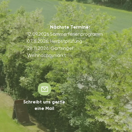
Nächste Termine:
12.09.2026
Sommerferienprogramm
07.11.2026: Herbstprüfung
28.11.2026: Gärtringer
Weihnachtsmarkt
Schreibt uns gerne
eine Mail