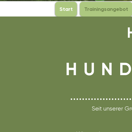
Start
Trainingsangebot
H U N D
Seit unserer Gr