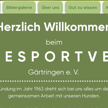
Bildergalerie
Über uns
Gut zu wissen
Herzlich Willkomme
beim
 E S P O R T V E
Gärtringen e. V.
ündung im Jahr 1963 dreht sich bei uns alles um d
gemeinsamen Arbeit mit unseren Hunden.