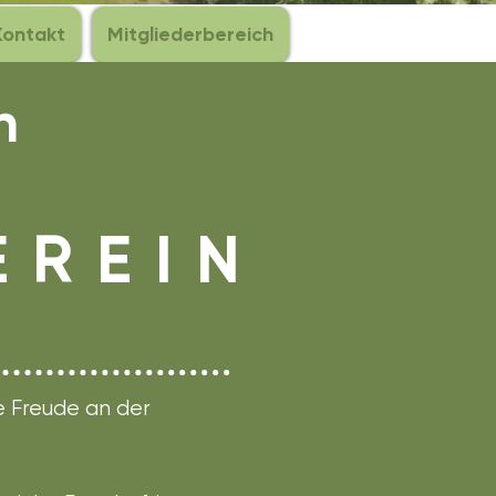
Kontakt
Mitgliederbereich
n
 R E I N
ie Freude an der